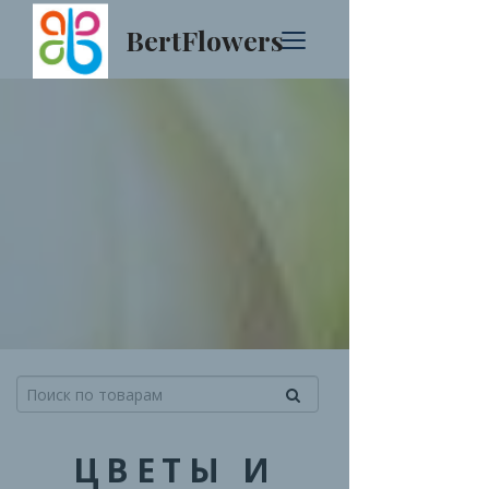
BertFlowers
ЦВЕТЫ И