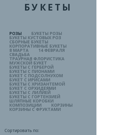
БУКЕТЫ
РОЗЫ
БУКЕТЫ РОЗЫ
БУКЕТЫ КУСТОВЫХ РОЗ
СБОРНЫЕ БУКЕТЫ
КОРПОРАТИВНЫЕ БУКЕТЫ
8 МАРТА
14 ФЕВРАЛЯ
СВАДЬБА
ТРАУРНАЯ ФЛОРИСТИКА
МУЖСКОЙ БУКЕТ
БУКЕТЫ С ГЕРБЕРОЙ
БУКЕТЫ С ПИОНАМИ
БУКЕТ С ПОДСОЛНУХОМ
БУКЕТ С ИРИСАМИ
БУКЕТЫ С ХРИЗАНТЕМОЙ
БУКЕТ С ОРХИДЕЯМИ
БУКЕТЫ С ЛИЛИЕЙ
БУКЕТЫ С ГОРТЕНЗИЕЙ
ШЛЯПНЫЕ КОРОБКИ
КОМПОЗИЦИИ
КОРЗИНЫ
КОРЗИНЫ С ФРУКТАМИ
Сортировать по: