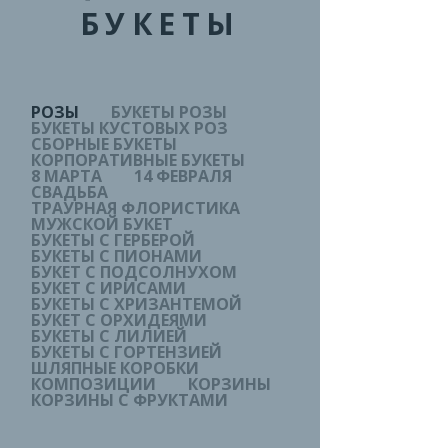
БУКЕТЫ
РОЗЫ
БУКЕТЫ РОЗЫ
БУКЕТЫ КУСТОВЫХ РОЗ
СБОРНЫЕ БУКЕТЫ
КОРПОРАТИВНЫЕ БУКЕТЫ
8 МАРТА
14 ФЕВРАЛЯ
СВАДЬБА
ТРАУРНАЯ ФЛОРИСТИКА
МУЖСКОЙ БУКЕТ
БУКЕТЫ С ГЕРБЕРОЙ
БУКЕТЫ С ПИОНАМИ
БУКЕТ С ПОДСОЛНУХОМ
БУКЕТ С ИРИСАМИ
БУКЕТЫ С ХРИЗАНТЕМОЙ
БУКЕТ С ОРХИДЕЯМИ
БУКЕТЫ С ЛИЛИЕЙ
БУКЕТЫ С ГОРТЕНЗИЕЙ
ШЛЯПНЫЕ КОРОБКИ
КОМПОЗИЦИИ
КОРЗИНЫ
КОРЗИНЫ С ФРУКТАМИ