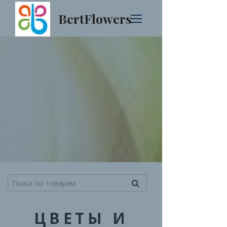
BertFlowers
ЦВЕТЫ И