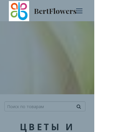
BertFlowers
ЦВЕТЫ И