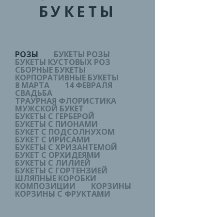
БУКЕТЫ
РОЗЫ
БУКЕТЫ РОЗЫ
БУКЕТЫ КУСТОВЫХ РОЗ
СБОРНЫЕ БУКЕТЫ
КОРПОРАТИВНЫЕ БУКЕТЫ
8 МАРТА
14 ФЕВРАЛЯ
СВАДЬБА
ТРАУРНАЯ ФЛОРИСТИКА
МУЖСКОЙ БУКЕТ
БУКЕТЫ С ГЕРБЕРОЙ
БУКЕТЫ С ПИОНАМИ
БУКЕТ С ПОДСОЛНУХОМ
БУКЕТ С ИРИСАМИ
БУКЕТЫ С ХРИЗАНТЕМОЙ
БУКЕТ С ОРХИДЕЯМИ
БУКЕТЫ С ЛИЛИЕЙ
БУКЕТЫ С ГОРТЕНЗИЕЙ
ШЛЯПНЫЕ КОРОБКИ
КОМПОЗИЦИИ
КОРЗИНЫ
КОРЗИНЫ С ФРУКТАМИ