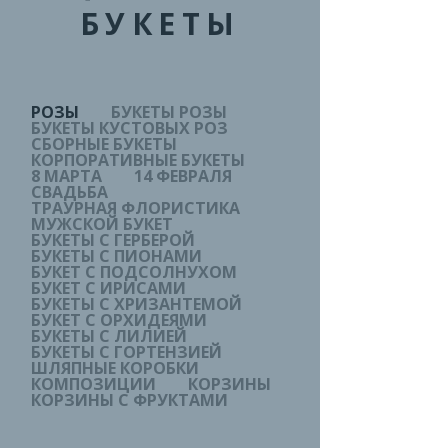
БУКЕТЫ
РОЗЫ
БУКЕТЫ РОЗЫ
БУКЕТЫ КУСТОВЫХ РОЗ
СБОРНЫЕ БУКЕТЫ
КОРПОРАТИВНЫЕ БУКЕТЫ
8 МАРТА
14 ФЕВРАЛЯ
СВАДЬБА
ТРАУРНАЯ ФЛОРИСТИКА
МУЖСКОЙ БУКЕТ
БУКЕТЫ С ГЕРБЕРОЙ
БУКЕТЫ С ПИОНАМИ
БУКЕТ С ПОДСОЛНУХОМ
БУКЕТ С ИРИСАМИ
БУКЕТЫ С ХРИЗАНТЕМОЙ
БУКЕТ С ОРХИДЕЯМИ
БУКЕТЫ С ЛИЛИЕЙ
БУКЕТЫ С ГОРТЕНЗИЕЙ
ШЛЯПНЫЕ КОРОБКИ
КОМПОЗИЦИИ
КОРЗИНЫ
КОРЗИНЫ С ФРУКТАМИ