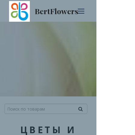
BertFlowers
ЦВЕТЫ И