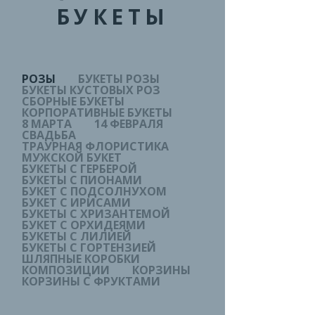
БУКЕТЫ
РОЗЫ
БУКЕТЫ РОЗЫ
БУКЕТЫ КУСТОВЫХ РОЗ
СБОРНЫЕ БУКЕТЫ
КОРПОРАТИВНЫЕ БУКЕТЫ
8 МАРТА
14 ФЕВРАЛЯ
СВАДЬБА
ТРАУРНАЯ ФЛОРИСТИКА
МУЖСКОЙ БУКЕТ
БУКЕТЫ С ГЕРБЕРОЙ
БУКЕТЫ С ПИОНАМИ
БУКЕТ С ПОДСОЛНУХОМ
БУКЕТ С ИРИСАМИ
БУКЕТЫ С ХРИЗАНТЕМОЙ
БУКЕТ С ОРХИДЕЯМИ
БУКЕТЫ С ЛИЛИЕЙ
БУКЕТЫ С ГОРТЕНЗИЕЙ
ШЛЯПНЫЕ КОРОБКИ
КОМПОЗИЦИИ
КОРЗИНЫ
КОРЗИНЫ С ФРУКТАМИ