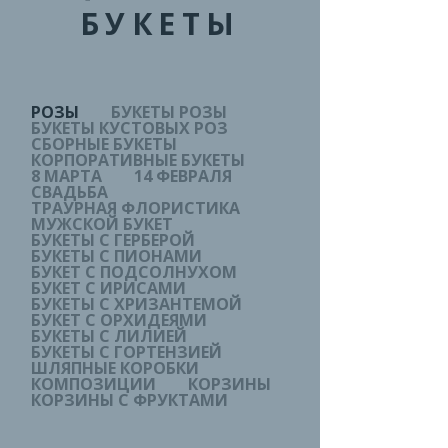
БУКЕТЫ
РОЗЫ
БУКЕТЫ РОЗЫ
БУКЕТЫ КУСТОВЫХ РОЗ
СБОРНЫЕ БУКЕТЫ
КОРПОРАТИВНЫЕ БУКЕТЫ
8 МАРТА
14 ФЕВРАЛЯ
СВАДЬБА
ТРАУРНАЯ ФЛОРИСТИКА
МУЖСКОЙ БУКЕТ
БУКЕТЫ С ГЕРБЕРОЙ
БУКЕТЫ С ПИОНАМИ
БУКЕТ С ПОДСОЛНУХОМ
БУКЕТ С ИРИСАМИ
БУКЕТЫ С ХРИЗАНТЕМОЙ
БУКЕТ С ОРХИДЕЯМИ
БУКЕТЫ С ЛИЛИЕЙ
БУКЕТЫ С ГОРТЕНЗИЕЙ
ШЛЯПНЫЕ КОРОБКИ
КОМПОЗИЦИИ
КОРЗИНЫ
КОРЗИНЫ С ФРУКТАМИ