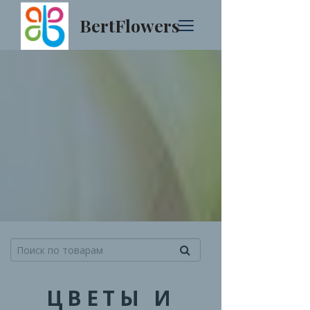
BertFlowers
ЦВЕТЫ И