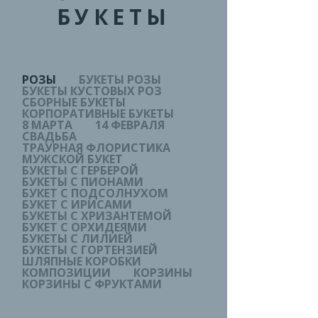
БУКЕТЫ
РОЗЫ
БУКЕТЫ РОЗЫ
БУКЕТЫ КУСТОВЫХ РОЗ
СБОРНЫЕ БУКЕТЫ
КОРПОРАТИВНЫЕ БУКЕТЫ
8 МАРТА
14 ФЕВРАЛЯ
СВАДЬБА
ТРАУРНАЯ ФЛОРИСТИКА
МУЖСКОЙ БУКЕТ
БУКЕТЫ С ГЕРБЕРОЙ
БУКЕТЫ С ПИОНАМИ
БУКЕТ С ПОДСОЛНУХОМ
БУКЕТ С ИРИСАМИ
БУКЕТЫ С ХРИЗАНТЕМОЙ
БУКЕТ С ОРХИДЕЯМИ
БУКЕТЫ С ЛИЛИЕЙ
БУКЕТЫ С ГОРТЕНЗИЕЙ
ШЛЯПНЫЕ КОРОБКИ
КОМПОЗИЦИИ
КОРЗИНЫ
КОРЗИНЫ С ФРУКТАМИ