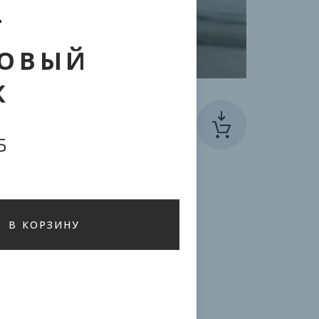
Т
ОВЫЙ
К
АННА-КАРИНА
Б
100 руб.
В КОРЗИНУ