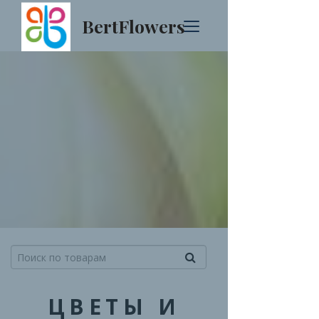
BertFlowers
ЦВЕТЫ И