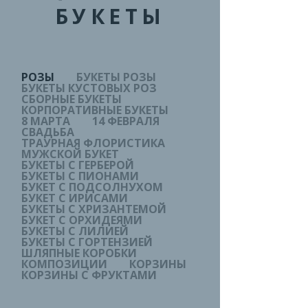
БУКЕТЫ
РОЗЫ
БУКЕТЫ РОЗЫ
БУКЕТЫ КУСТОВЫХ РОЗ
СБОРНЫЕ БУКЕТЫ
КОРПОРАТИВНЫЕ БУКЕТЫ
8 МАРТА
14 ФЕВРАЛЯ
СВАДЬБА
ТРАУРНАЯ ФЛОРИСТИКА
МУЖСКОЙ БУКЕТ
БУКЕТЫ С ГЕРБЕРОЙ
БУКЕТЫ С ПИОНАМИ
БУКЕТ С ПОДСОЛНУХОМ
БУКЕТ С ИРИСАМИ
БУКЕТЫ С ХРИЗАНТЕМОЙ
БУКЕТ С ОРХИДЕЯМИ
БУКЕТЫ С ЛИЛИЕЙ
БУКЕТЫ С ГОРТЕНЗИЕЙ
ШЛЯПНЫЕ КОРОБКИ
КОМПОЗИЦИИ
КОРЗИНЫ
КОРЗИНЫ С ФРУКТАМИ