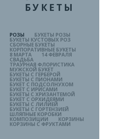
БУКЕТЫ
РОЗЫ
БУКЕТЫ РОЗЫ
БУКЕТЫ КУСТОВЫХ РОЗ
СБОРНЫЕ БУКЕТЫ
КОРПОРАТИВНЫЕ БУКЕТЫ
8 МАРТА
14 ФЕВРАЛЯ
СВАДЬБА
ТРАУРНАЯ ФЛОРИСТИКА
МУЖСКОЙ БУКЕТ
БУКЕТЫ С ГЕРБЕРОЙ
БУКЕТЫ С ПИОНАМИ
БУКЕТ С ПОДСОЛНУХОМ
БУКЕТ С ИРИСАМИ
БУКЕТЫ С ХРИЗАНТЕМОЙ
БУКЕТ С ОРХИДЕЯМИ
БУКЕТЫ С ЛИЛИЕЙ
БУКЕТЫ С ГОРТЕНЗИЕЙ
ШЛЯПНЫЕ КОРОБКИ
КОМПОЗИЦИИ
КОРЗИНЫ
КОРЗИНЫ С ФРУКТАМИ