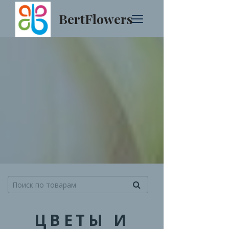
BertFlowers
ЦВЕТЫ И