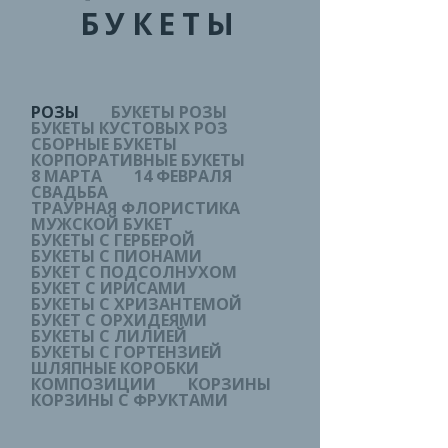
БУКЕТЫ
РОЗЫ
БУКЕТЫ РОЗЫ
БУКЕТЫ КУСТОВЫХ РОЗ
СБОРНЫЕ БУКЕТЫ
КОРПОРАТИВНЫЕ БУКЕТЫ
8 МАРТА
14 ФЕВРАЛЯ
СВАДЬБА
ТРАУРНАЯ ФЛОРИСТИКА
МУЖСКОЙ БУКЕТ
БУКЕТЫ С ГЕРБЕРОЙ
БУКЕТЫ С ПИОНАМИ
БУКЕТ С ПОДСОЛНУХОМ
БУКЕТ С ИРИСАМИ
БУКЕТЫ С ХРИЗАНТЕМОЙ
БУКЕТ С ОРХИДЕЯМИ
БУКЕТЫ С ЛИЛИЕЙ
БУКЕТЫ С ГОРТЕНЗИЕЙ
ШЛЯПНЫЕ КОРОБКИ
КОМПОЗИЦИИ
КОРЗИНЫ
КОРЗИНЫ С ФРУКТАМИ