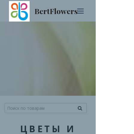
BertFlowers
ЦВЕТЫ И