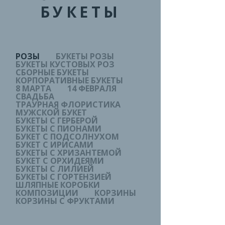
БУКЕТЫ
РОЗЫ
БУКЕТЫ РОЗЫ
БУКЕТЫ КУСТОВЫХ РОЗ
СБОРНЫЕ БУКЕТЫ
КОРПОРАТИВНЫЕ БУКЕТЫ
8 МАРТА
14 ФЕВРАЛЯ
СВАДЬБА
ТРАУРНАЯ ФЛОРИСТИКА
МУЖСКОЙ БУКЕТ
БУКЕТЫ С ГЕРБЕРОЙ
БУКЕТЫ С ПИОНАМИ
БУКЕТ С ПОДСОЛНУХОМ
БУКЕТ С ИРИСАМИ
БУКЕТЫ С ХРИЗАНТЕМОЙ
БУКЕТ С ОРХИДЕЯМИ
БУКЕТЫ С ЛИЛИЕЙ
БУКЕТЫ С ГОРТЕНЗИЕЙ
ШЛЯПНЫЕ КОРОБКИ
КОМПОЗИЦИИ
КОРЗИНЫ
КОРЗИНЫ С ФРУКТАМИ