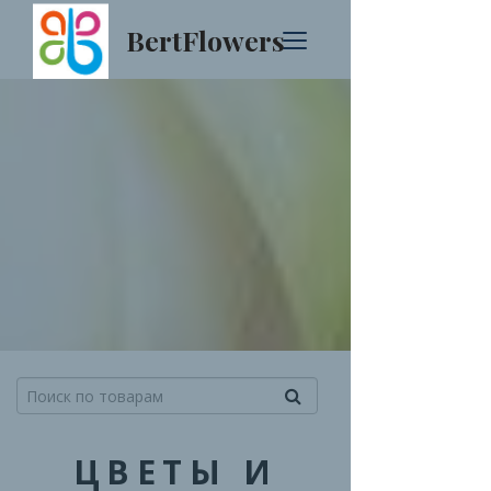
BertFlowers
ЦВЕТЫ И