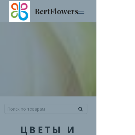
BertFlowers
ЦВЕТЫ И