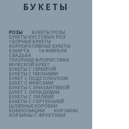
БУКЕТЫ
РОЗЫ
БУКЕТЫ РОЗЫ
БУКЕТЫ КУСТОВЫХ РОЗ
СБОРНЫЕ БУКЕТЫ
КОРПОРАТИВНЫЕ БУКЕТЫ
8 МАРТА
14 ФЕВРАЛЯ
СВАДЬБА
ТРАУРНАЯ ФЛОРИСТИКА
МУЖСКОЙ БУКЕТ
БУКЕТЫ С ГЕРБЕРОЙ
БУКЕТЫ С ПИОНАМИ
БУКЕТ С ПОДСОЛНУХОМ
БУКЕТ С ИРИСАМИ
БУКЕТЫ С ХРИЗАНТЕМОЙ
БУКЕТ С ОРХИДЕЯМИ
БУКЕТЫ С ЛИЛИЕЙ
БУКЕТЫ С ГОРТЕНЗИЕЙ
ШЛЯПНЫЕ КОРОБКИ
КОМПОЗИЦИИ
КОРЗИНЫ
КОРЗИНЫ С ФРУКТАМИ