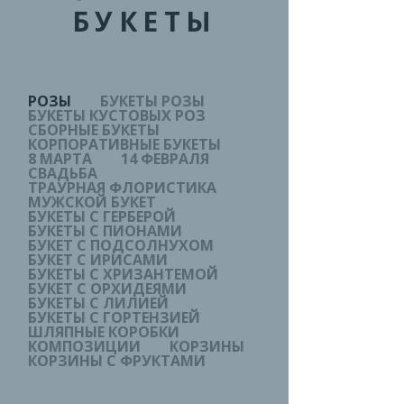
БУКЕТЫ
РОЗЫ
БУКЕТЫ РОЗЫ
БУКЕТЫ КУСТОВЫХ РОЗ
СБОРНЫЕ БУКЕТЫ
КОРПОРАТИВНЫЕ БУКЕТЫ
8 МАРТА
14 ФЕВРАЛЯ
СВАДЬБА
ТРАУРНАЯ ФЛОРИСТИКА
МУЖСКОЙ БУКЕТ
БУКЕТЫ С ГЕРБЕРОЙ
БУКЕТЫ С ПИОНАМИ
БУКЕТ С ПОДСОЛНУХОМ
БУКЕТ С ИРИСАМИ
БУКЕТЫ С ХРИЗАНТЕМОЙ
БУКЕТ С ОРХИДЕЯМИ
БУКЕТЫ С ЛИЛИЕЙ
БУКЕТЫ С ГОРТЕНЗИЕЙ
ШЛЯПНЫЕ КОРОБКИ
КОМПОЗИЦИИ
КОРЗИНЫ
КОРЗИНЫ С ФРУКТАМИ