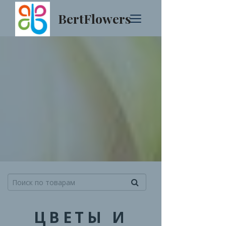
BertFlowers
ЦВЕТЫ И