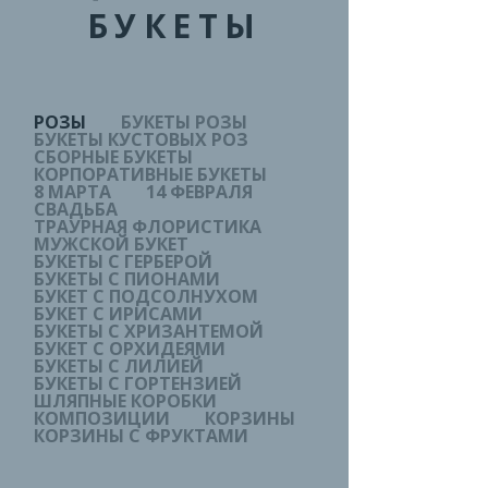
БУКЕТЫ
РОЗЫ
БУКЕТЫ РОЗЫ
БУКЕТЫ КУСТОВЫХ РОЗ
СБОРНЫЕ БУКЕТЫ
КОРПОРАТИВНЫЕ БУКЕТЫ
8 МАРТА
14 ФЕВРАЛЯ
СВАДЬБА
ТРАУРНАЯ ФЛОРИСТИКА
МУЖСКОЙ БУКЕТ
БУКЕТЫ С ГЕРБЕРОЙ
БУКЕТЫ С ПИОНАМИ
БУКЕТ С ПОДСОЛНУХОМ
БУКЕТ С ИРИСАМИ
БУКЕТЫ С ХРИЗАНТЕМОЙ
БУКЕТ С ОРХИДЕЯМИ
БУКЕТЫ С ЛИЛИЕЙ
БУКЕТЫ С ГОРТЕНЗИЕЙ
ШЛЯПНЫЕ КОРОБКИ
КОМПОЗИЦИИ
КОРЗИНЫ
КОРЗИНЫ С ФРУКТАМИ