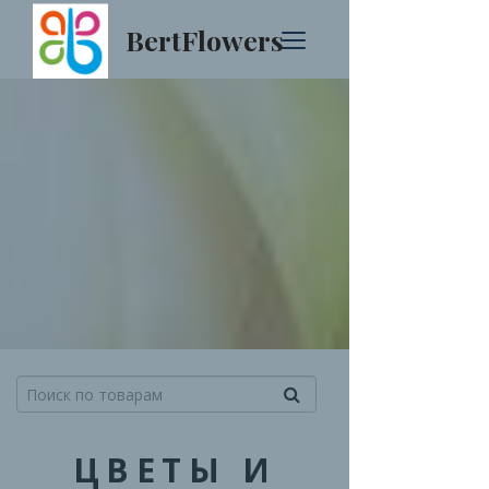
BertFlowers
ЦВЕТЫ И