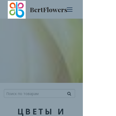
BertFlowers
ЦВЕТЫ И