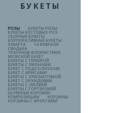
БУКЕТЫ
РОЗЫ
БУКЕТЫ РОЗЫ
БУКЕТЫ КУСТОВЫХ РОЗ
СБОРНЫЕ БУКЕТЫ
КОРПОРАТИВНЫЕ БУКЕТЫ
8 МАРТА
14 ФЕВРАЛЯ
СВАДЬБА
ТРАУРНАЯ ФЛОРИСТИКА
МУЖСКОЙ БУКЕТ
БУКЕТЫ С ГЕРБЕРОЙ
БУКЕТЫ С ПИОНАМИ
БУКЕТ С ПОДСОЛНУХОМ
БУКЕТ С ИРИСАМИ
БУКЕТЫ С ХРИЗАНТЕМОЙ
БУКЕТ С ОРХИДЕЯМИ
БУКЕТЫ С ЛИЛИЕЙ
БУКЕТЫ С ГОРТЕНЗИЕЙ
ШЛЯПНЫЕ КОРОБКИ
КОМПОЗИЦИИ
КОРЗИНЫ
КОРЗИНЫ С ФРУКТАМИ