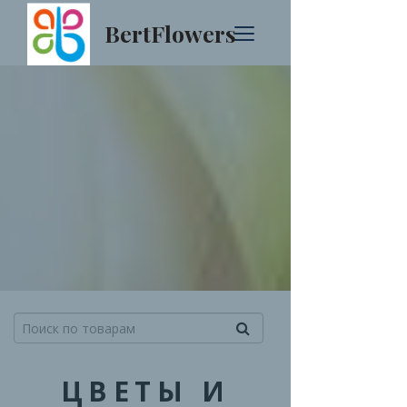
BertFlowers
ЦВЕТЫ И