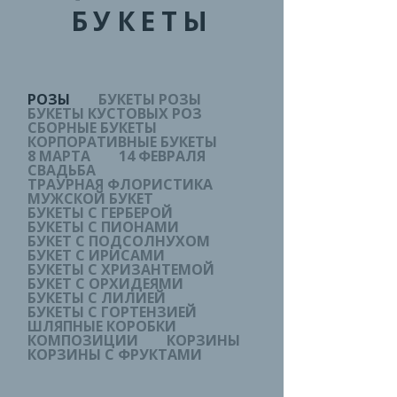
БУКЕТЫ
РОЗЫ
БУКЕТЫ РОЗЫ
БУКЕТЫ КУСТОВЫХ РОЗ
СБОРНЫЕ БУКЕТЫ
КОРПОРАТИВНЫЕ БУКЕТЫ
8 МАРТА
14 ФЕВРАЛЯ
СВАДЬБА
ТРАУРНАЯ ФЛОРИСТИКА
МУЖСКОЙ БУКЕТ
БУКЕТЫ С ГЕРБЕРОЙ
БУКЕТЫ С ПИОНАМИ
БУКЕТ С ПОДСОЛНУХОМ
БУКЕТ С ИРИСАМИ
БУКЕТЫ С ХРИЗАНТЕМОЙ
БУКЕТ С ОРХИДЕЯМИ
БУКЕТЫ С ЛИЛИЕЙ
БУКЕТЫ С ГОРТЕНЗИЕЙ
ШЛЯПНЫЕ КОРОБКИ
КОМПОЗИЦИИ
КОРЗИНЫ
КОРЗИНЫ С ФРУКТАМИ