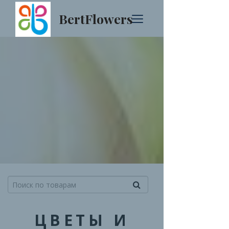
BertFlowers
ЦВЕТЫ И