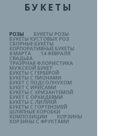
БУКЕТЫ
РОЗЫ
БУКЕТЫ РОЗЫ
БУКЕТЫ КУСТОВЫХ РОЗ
СБОРНЫЕ БУКЕТЫ
КОРПОРАТИВНЫЕ БУКЕТЫ
8 МАРТА
14 ФЕВРАЛЯ
СВАДЬБА
ТРАУРНАЯ ФЛОРИСТИКА
МУЖСКОЙ БУКЕТ
БУКЕТЫ С ГЕРБЕРОЙ
БУКЕТЫ С ПИОНАМИ
БУКЕТ С ПОДСОЛНУХОМ
БУКЕТ С ИРИСАМИ
БУКЕТЫ С ХРИЗАНТЕМОЙ
БУКЕТ С ОРХИДЕЯМИ
БУКЕТЫ С ЛИЛИЕЙ
БУКЕТЫ С ГОРТЕНЗИЕЙ
ШЛЯПНЫЕ КОРОБКИ
КОМПОЗИЦИИ
КОРЗИНЫ
КОРЗИНЫ С ФРУКТАМИ