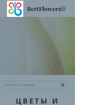
BertFlowers
ЦВЕТЫ И