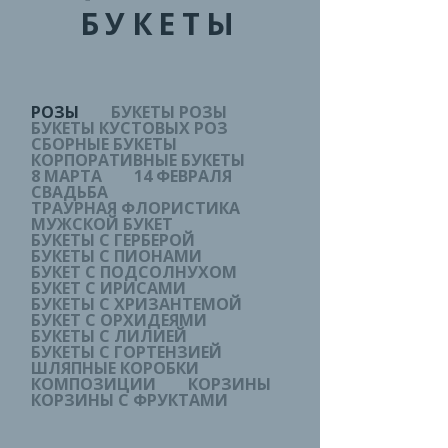
БУКЕТЫ
РОЗЫ
БУКЕТЫ РОЗЫ
БУКЕТЫ КУСТОВЫХ РОЗ
СБОРНЫЕ БУКЕТЫ
КОРПОРАТИВНЫЕ БУКЕТЫ
8 МАРТА
14 ФЕВРАЛЯ
СВАДЬБА
ТРАУРНАЯ ФЛОРИСТИКА
МУЖСКОЙ БУКЕТ
БУКЕТЫ С ГЕРБЕРОЙ
БУКЕТЫ С ПИОНАМИ
БУКЕТ С ПОДСОЛНУХОМ
БУКЕТ С ИРИСАМИ
БУКЕТЫ С ХРИЗАНТЕМОЙ
БУКЕТ С ОРХИДЕЯМИ
БУКЕТЫ С ЛИЛИЕЙ
БУКЕТЫ С ГОРТЕНЗИЕЙ
ШЛЯПНЫЕ КОРОБКИ
КОМПОЗИЦИИ
КОРЗИНЫ
КОРЗИНЫ С ФРУКТАМИ